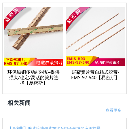
a
r
c
h
环保铍铜多功能衬垫-提供
屏蔽簧片带自粘式胶带-
强大/稳定/灵活的簧片选
EMS-97-540【易密斯】
择【易密斯】
相关新闻
查看更多
【易密斯】贴片接地弹片在汽车电子领域的应用前景