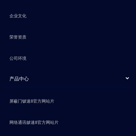
企业文化
荣誉资质
公司环境
产品中心
屏蔽门铍速8官方网站片
网络通讯铍速8官方网站片