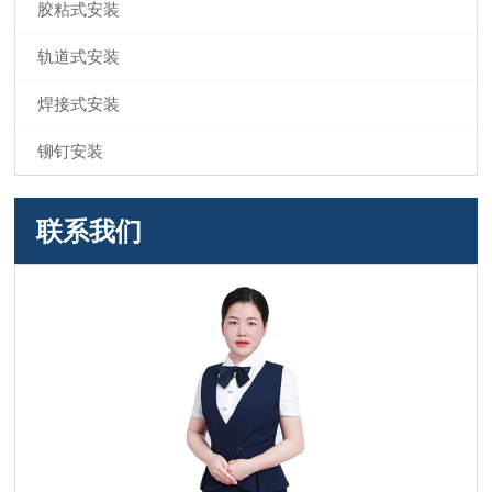
胶粘式安装
轨道式安装
焊接式安装
铆钉安装
联系我们