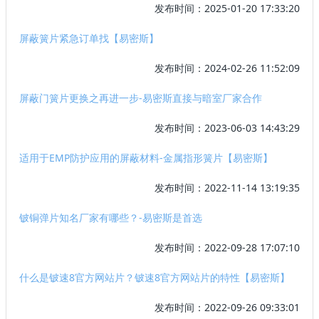
发布时间：2025-01-20 17:33:20
屏蔽簧片紧急订单找【易密斯】
发布时间：2024-02-26 11:52:09
屏蔽门簧片更换之再进一步-易密斯直接与暗室厂家合作
发布时间：2023-06-03 14:43:29
适用于EMP防护应用的屏蔽材料-金属指形簧片【易密斯】
发布时间：2022-11-14 13:19:35
铍铜弹片知名厂家有哪些？-易密斯是首选
发布时间：2022-09-28 17:07:10
什么是铍速8官方网站片？铍速8官方网站片的特性【易密斯】
发布时间：2022-09-26 09:33:01