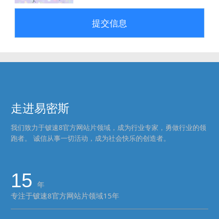
提交信息
走进易密斯
我们致力于铍速8官方网站片领域，成为行业专家，勇做行业的领
跑者。 诚信从事一切活动，成为社会快乐的创造者。
15
年
专注于铍速8官方网站片领域15年