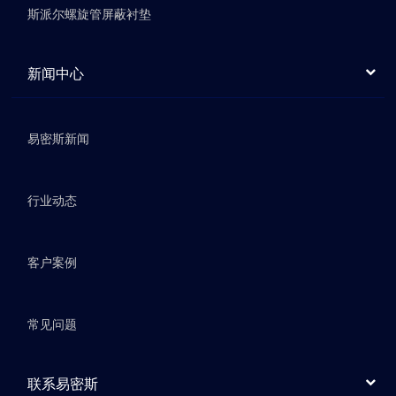
斯派尔螺旋管屏蔽衬垫
新闻中心
易密斯新闻
行业动态
客户案例
常见问题
联系易密斯