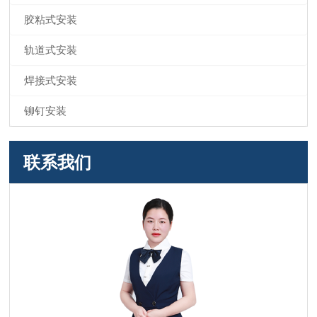
胶粘式安装
轨道式安装
焊接式安装
铆钉安装
联系我们