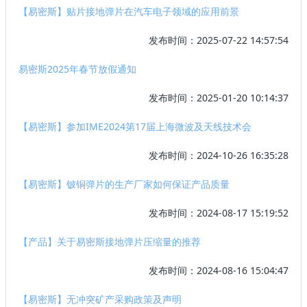
【易密斯】贴片接地弹片在汽车电子领域的应用前景
发布时间：2025-07-22 14:57:54
易密斯2025年春节放假通知
发布时间：2025-01-20 10:14:37
【易密斯】参加IME2024第17届上海微波及天线技术会
发布时间：2024-10-26 16:35:28
【易密斯】铍铜弹片的生产厂家如何保证产品质量
发布时间：2024-08-17 15:19:52
【产品】关于易密斯接地弹片压缩量的推荐
发布时间：2024-08-16 15:04:47
【易密斯】无冲突矿产采购政策及声明