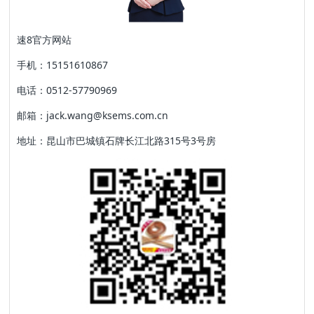
速8官方网站
手机：15151610867
电话：0512-57790969
邮箱：jack.wang@ksems.com.cn
地址：昆山市巴城镇石牌长江北路315号3号房