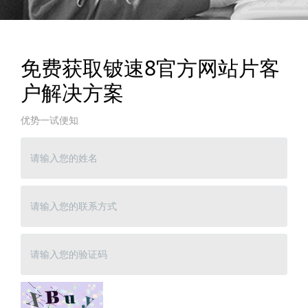
免费获取铍速8官方网站片客
户解决方案
优势一试便知