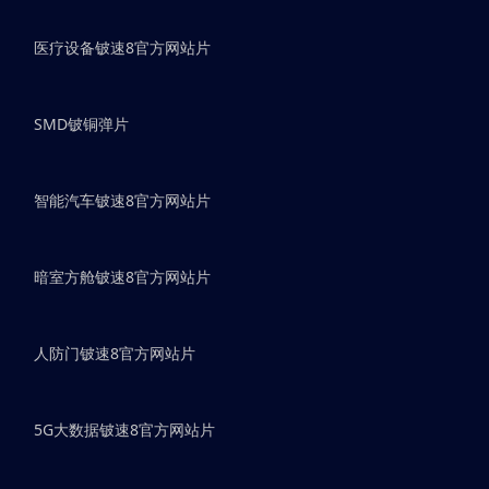
医疗设备铍速8官方网站片
SMD铍铜弹片
智能汽车铍速8官方网站片
暗室方舱铍速8官方网站片
人防门铍速8官方网站片
5G大数据铍速8官方网站片