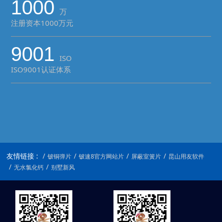
1000
万
注册资本1000万元
9001
ISO
ISO9001认证体系
友情链接 :
铍铜弹片
铍速8官方网站片
屏蔽室簧片
昆山用友软件
无水氯化钙
别墅新风