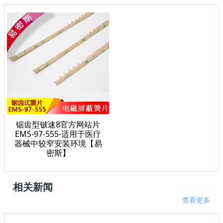
a
r
c
h
锯齿型铍速8官方网站片
EMS-97-555-适用于医疗
器械中较窄安装环境【易
密斯】
相关新闻
查看更多