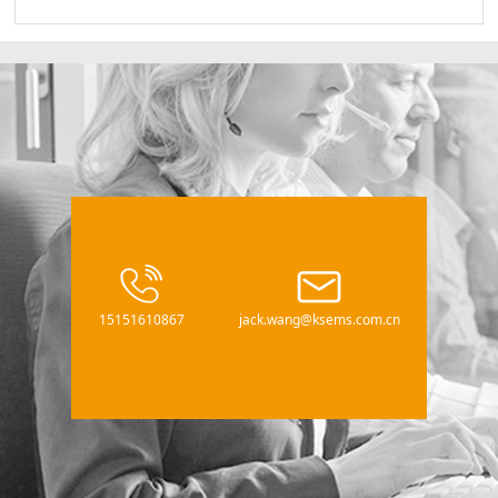
15151610867
jack.wang@ksems.com.cn