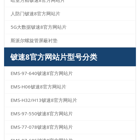
人防门铍速8官方网站片
5G大数据铍速8官方网站片
斯派尔螺旋管屏蔽衬垫
铍速8官方网站片型号分类
EMS-97-640铍速8官方网站片
EMS-H06铍速8官方网站片
EMS-H32/H13铍速8官方网站片
EMS-97-550铍速8官方网站片
EMS-77-078铍速8官方网站片