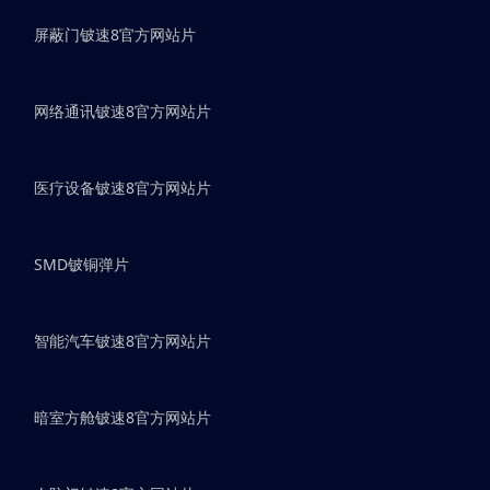
屏蔽门铍速8官方网站片
网络通讯铍速8官方网站片
医疗设备铍速8官方网站片
SMD铍铜弹片
智能汽车铍速8官方网站片
暗室方舱铍速8官方网站片