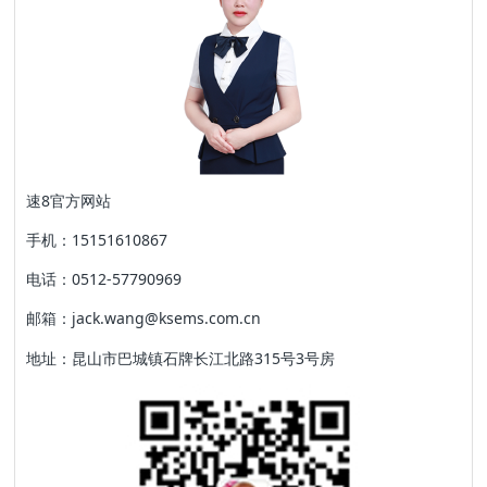
速8官方网站
手机：15151610867
电话：0512-57790969
邮箱：jack.wang@ksems.com.cn
地址：昆山市巴城镇石牌长江北路315号3号房