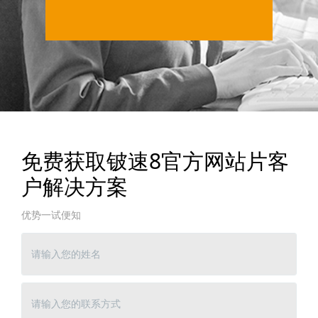
免费获取铍速8官方网站片客
户解决方案
优势一试便知