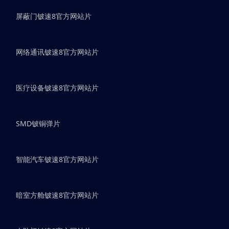
屏蔽门铍速8官方网站片
网络通讯铍速8官方网站片
医疗设备铍速8官方网站片
SMD铍铜弹片
智能汽车铍速8官方网站片
暗室方舱铍速8官方网站片