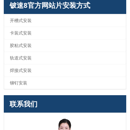
铍速8官方网站片安装方式
开槽式安装
卡装式安装
胶粘式安装
轨道式安装
焊接式安装
铆钉安装
联系我们