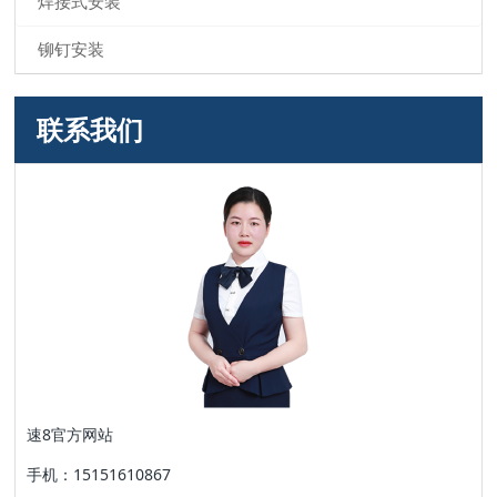
焊接式安装
铆钉安装
联系我们
速8官方网站
手机：15151610867