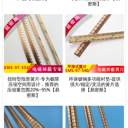
密斯】
扭转型指形簧片-专为极限
环保铍铜多功能衬垫-提供
压缩空间而设计，推荐的
强大/稳定/灵活的簧片选
压缩量范围20%~95%【易
择【易密斯】
密斯】