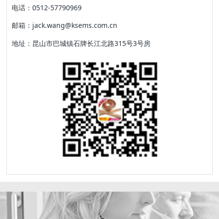
电话：0512-57790969
邮箱：jack.wang@ksems.com.cn
地址：昆山市巴城镇石牌长江北路315号3号房