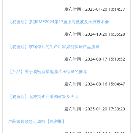
发布时间：2025-01-20 10:14:37
【易密斯】参加IME2024第17届上海微波及天线技术会
发布时间：2024-10-26 16:35:28
【易密斯】铍铜弹片的生产厂家如何保证产品质量
发布时间：2024-08-17 15:19:52
【产品】关于易密斯接地弹片压缩量的推荐
发布时间：2024-08-16 15:04:47
【易密斯】无冲突矿产采购政策及声明
发布时间：2025-01-20 17:33:20
屏蔽簧片紧急订单找【易密斯】