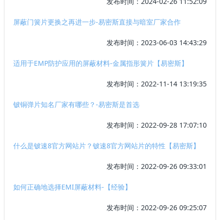
发布时间：2024-02-26 11:52:09
屏蔽门簧片更换之再进一步-易密斯直接与暗室厂家合作
发布时间：2023-06-03 14:43:29
适用于EMP防护应用的屏蔽材料-金属指形簧片【易密斯】
发布时间：2022-11-14 13:19:35
铍铜弹片知名厂家有哪些？-易密斯是首选
发布时间：2022-09-28 17:07:10
什么是铍速8官方网站片？铍速8官方网站片的特性【易密斯】
发布时间：2022-09-26 09:33:01
如何正确地选择EMI屏蔽材料-【经验】
发布时间：2022-09-26 09:25:07