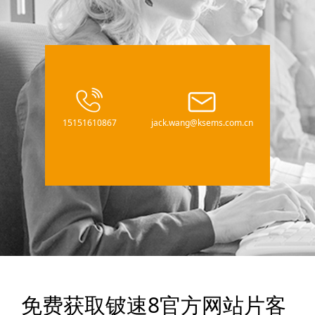
15151610867
jack.wang@ksems.com.cn
免费获取铍速8官方网站片客