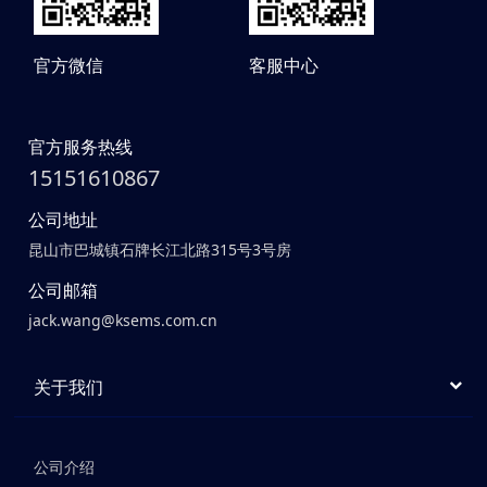
官方微信
客服中心
官方服务热线
15151610867
公司地址
昆山市巴城镇石牌长江北路315号3号房
公司邮箱
jack.wang@ksems.com.cn
关于我们
公司介绍