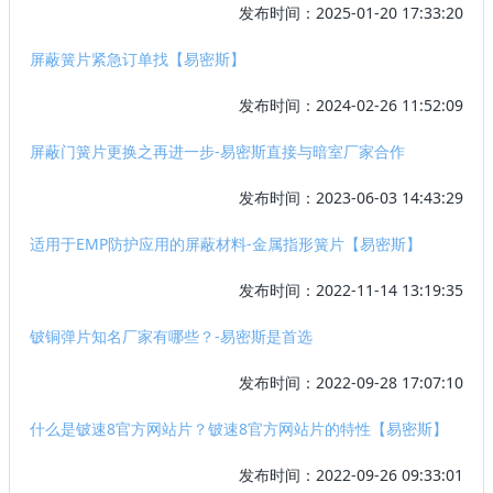
发布时间：2025-01-20 17:33:20
屏蔽簧片紧急订单找【易密斯】
发布时间：2024-02-26 11:52:09
屏蔽门簧片更换之再进一步-易密斯直接与暗室厂家合作
发布时间：2023-06-03 14:43:29
适用于EMP防护应用的屏蔽材料-金属指形簧片【易密斯】
发布时间：2022-11-14 13:19:35
铍铜弹片知名厂家有哪些？-易密斯是首选
发布时间：2022-09-28 17:07:10
什么是铍速8官方网站片？铍速8官方网站片的特性【易密斯】
发布时间：2022-09-26 09:33:01