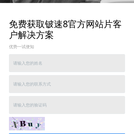
免费获取铍速8官方网站片客
户解决方案
优势一试便知