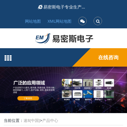
易密斯电子专业生产销售
铍速8官方网站片
,
网站地图
XML网站地图
T
o
g
在线咨询
g
l
e
S
当前位置：
速8(中国)
>
产品中心
e