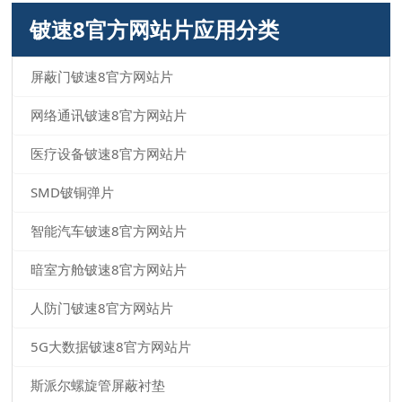
铍速8官方网站片应用分类
屏蔽门铍速8官方网站片
网络通讯铍速8官方网站片
医疗设备铍速8官方网站片
SMD铍铜弹片
智能汽车铍速8官方网站片
暗室方舱铍速8官方网站片
人防门铍速8官方网站片
5G大数据铍速8官方网站片
斯派尔螺旋管屏蔽衬垫