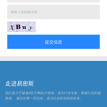
提交信息
走进易密斯
我们致力于铍速8官方网站片领域，成为行业专家，勇做行业的领
跑者。 诚信从事一切活动，成为社会快乐的创造者。