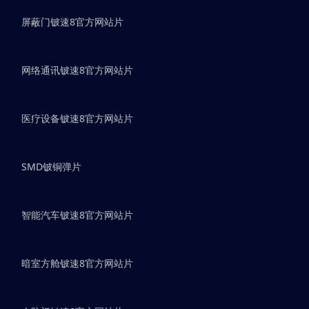
屏蔽门铍速8官方网站片
网络通讯铍速8官方网站片
医疗设备铍速8官方网站片
SMD铍铜弹片
智能汽车铍速8官方网站片
暗室方舱铍速8官方网站片