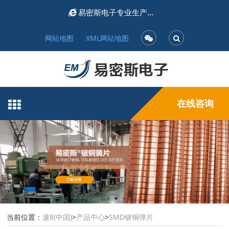
易密斯电子专业生产销售
铍速8官方网站片
,
网站地图
XML网站地图
T
o
g
在线咨询
g
l
e
S
当前位置：
速8(中国)
>
产品中心
>
SMD铍铜弹片
e