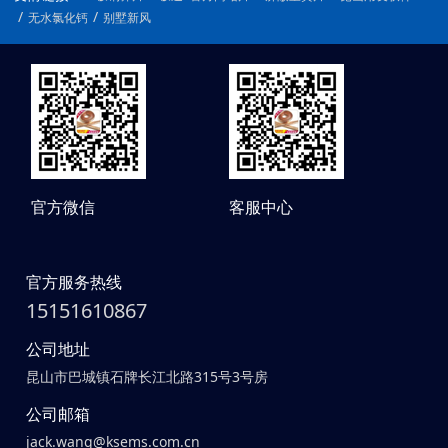
无水氯化钙
别墅新风
官方微信
客服中心
官方服务热线
15151610867
公司地址
昆山市巴城镇石牌长江北路315号3号房
公司邮箱
jack.wang@ksems.com.cn