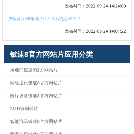
发布时间：2022-09-24 14:24:00
屏蔽簧片/铍铜弹片生产流程是怎样的？
发布时间：2022-09-24 14:01:22
铍速8官方网站片应用分类
屏蔽门铍速8官方网站片
网络通讯铍速8官方网站片
医疗设备铍速8官方网站片
SMD铍铜弹片
智能汽车铍速8官方网站片
暗室方舱铍速8官方网站片