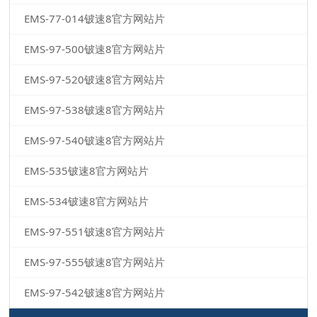
EMS-77-014铍速8官方网站片
EMS-97-500铍速8官方网站片
EMS-97-520铍速8官方网站片
EMS-97-538铍速8官方网站片
EMS-97-540铍速8官方网站片
EMS-535铍速8官方网站片
EMS-534铍速8官方网站片
EMS-97-551铍速8官方网站片
EMS-97-555铍速8官方网站片
EMS-97-542铍速8官方网站片