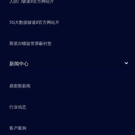
人防门铍速8官方网站片
5G大数据铍速8官方网站片
斯派尔螺旋管屏蔽衬垫
新闻中心
易密斯新闻
行业动态
客户案例