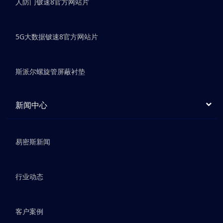
人防门铍速8官方网站片
5G大数据铍速8官方网站片
斯派尔螺旋管屏蔽衬垫
新闻中心
易密斯新闻
行业动态
客户案例