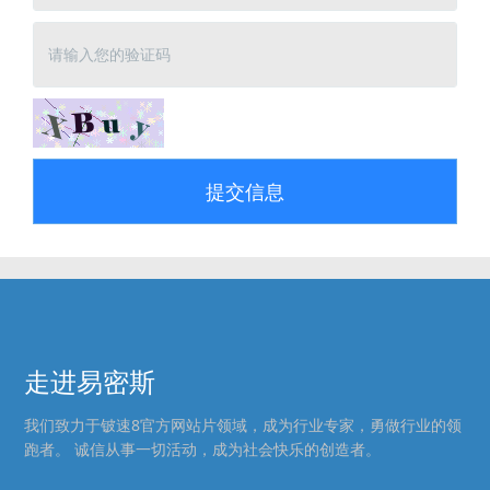
提交信息
走进易密斯
我们致力于铍速8官方网站片领域，成为行业专家，勇做行业的领
跑者。 诚信从事一切活动，成为社会快乐的创造者。