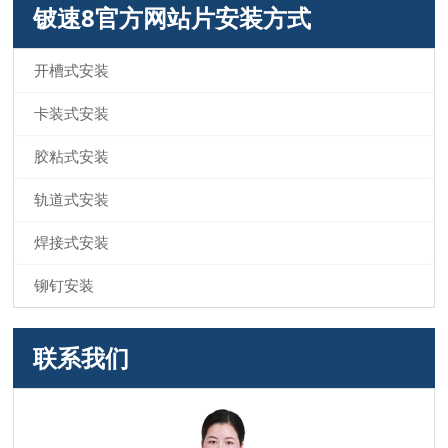
铍速8官方网站片安装方式
开槽式安装
卡装式安装
胶粘式安装
轨道式安装
焊接式安装
铆钉安装
联系我们