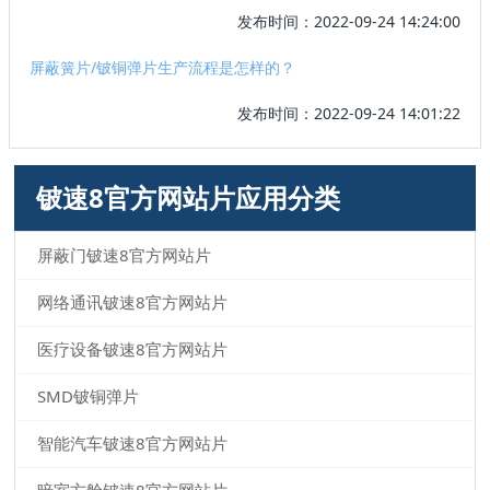
发布时间：2022-09-24 14:24:00
屏蔽簧片/铍铜弹片生产流程是怎样的？
发布时间：2022-09-24 14:01:22
铍速8官方网站片应用分类
屏蔽门铍速8官方网站片
网络通讯铍速8官方网站片
医疗设备铍速8官方网站片
SMD铍铜弹片
智能汽车铍速8官方网站片
暗室方舱铍速8官方网站片