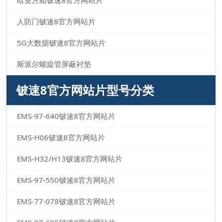
人防门铍速8官方网站片
5G大数据铍速8官方网站片
斯派尔螺旋管屏蔽衬垫
铍速8官方网站片型号分类
EMS-97-640铍速8官方网站片
EMS-H06铍速8官方网站片
EMS-H32/H13铍速8官方网站片
EMS-97-550铍速8官方网站片
EMS-77-078铍速8官方网站片