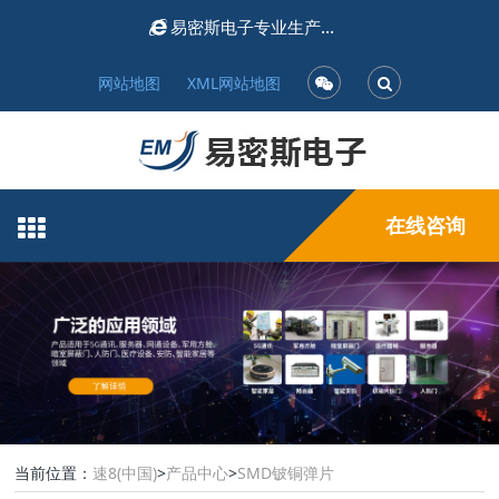
易密斯电子专业生产销售
铍速8官方网站片
,
网站地图
XML网站地图
T
o
g
在线咨询
g
l
e
S
当前位置：
速8(中国)
>
产品中心
>
SMD铍铜弹片
e